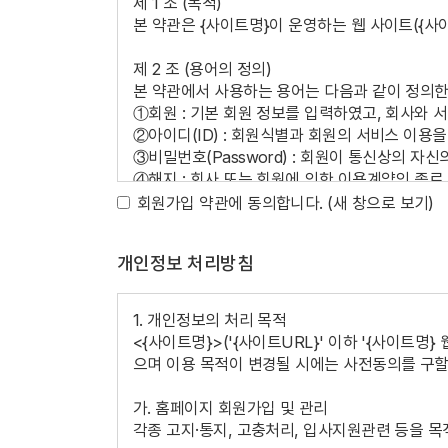
제 1 조 (목적)
본 약관은 {사이트명}이 운영하는 웹 사이트({사
제 2 조 (용어의 정의)
본 약관에서 사용하는 용어는 다음과 같이 정의한
①회원 : 기본 회원 정보를 입력하였고, 회사와
②아이디(ID) : 회원식별과 회원의 서비스 이용
③비밀번호(Password) : 회원이 통신상의 자
④해지 : 회사 또는 회원에 의한 이용계약의 종료
회원가입 약관에 동의합니다.
(새 창으로 보기)
제 3 조 (약관의 공시 및 효력과 변경)
①본 약관은 회원가입 화면에 게시하여 공시하며 
개인정보 처리방침
②본 약관 및 차후 회사사정에 따라 변경된 약관
제 4 조 (약관 외 준칙)
1. 개인정보의 처리 목적
본 약관에 명시되지 않은 사항이 전기통신기본법,
<{사이트명}>('{사이트URL}' 이하 '{사이트
법’, ‘전자서명법’, ‘정보통신망 이용촉진등에 관
으며 이용 목적이 변경될 시에는 사전동의를 구할
가. 홈페이지 회원가입 및 관리
제 2 장 이용계약
각종 고지·통지, 고충처리, 입사지원관련 등을 