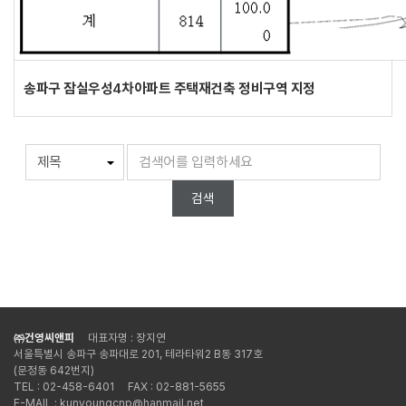
송파구 잠실우성4차아파트 주택재건축 정비구역 지정
검색
㈜건영씨앤피
대표자명 : 장지연
서울특별시 송파구 송파대로 201, 테라타워2 B동 317호
(문정동 642번지)
TEL : 02-458-6401
FAX : 02-881-5655
E-MAIL : kunyoungcnp@hanmail.net