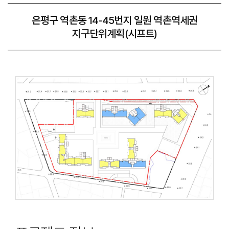
은평구 역촌동 14-45번지 일원 역촌역세권
지구단위계획(시프트)