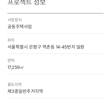
프로젝트 정보
사업방식
공동주택사업
위치
서울특별시 은평구 역촌동 14-45번지 일원
면적
17,259㎡
용도지역
제3종일반주거지역